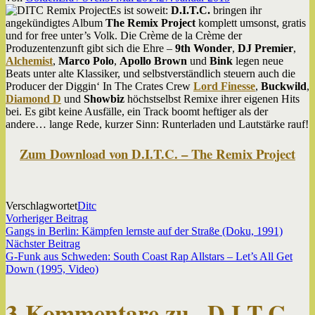
Es ist soweit:
D.I.T.C.
bringen ihr
angekündigtes Album
The Remix Project
komplett umsonst, gratis
und for free unter’s Volk. Die Crème de la Crème der
Produzentenzunft gibt sich die Ehre –
9th Wonder
,
DJ Premier
,
Alchemist
,
Marco Polo
,
Apollo Brown
und
Bink
legen neue
Beats unter alte Klassiker, und selbstverständlich steuern auch die
Producer der Diggin‘ In The Crates Crew
Lord Finesse
,
Buckwild
,
Diamond D
und
Showbiz
höchstselbst Remixe ihrer eigenen Hits
bei. Es gibt keine Ausfälle, ein Track boomt heftiger als der
andere… lange Rede, kurzer Sinn: Runterladen und Lautstärke rauf!
Zum Download von D.I.T.C. – The Remix Project
Verschlagwortet
Ditc
Beitragsnavigation
Vorheriger
Vorheriger Beitrag
Beitrag:
Gangs in Berlin: Kämpfen lernste auf der Straße (Doku, 1991)
Nächster
Nächster Beitrag
Beitrag:
G-Funk aus Schweden: South Coast Rap Allstars – Let’s All Get
Down (1995, Video)
3 Kommentare zu „
D.I.T.C.