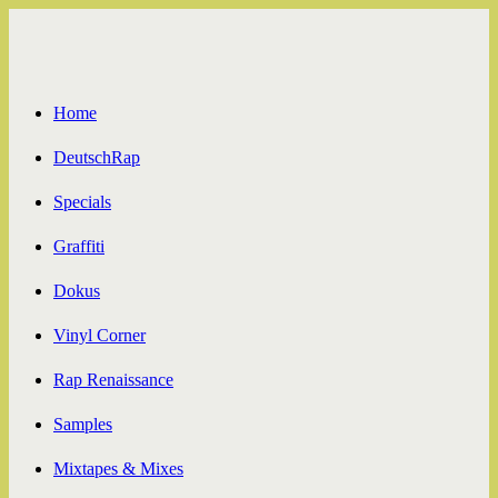
Zum
Inhalt
springen
Home
DeutschRap
Specials
Graffiti
Dokus
Vinyl Corner
Rap Renaissance
Samples
Mixtapes & Mixes