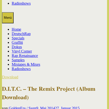
Radioshows
Menü
Home
DeutschRap
Specials
Graffiti
Dokus
Vinyl Corner
Rap Renaissance
Samples
Mixtapes & Mixes
Radioshows
Download
D.I.T.C. – The Remix Project (Album
Download)
von
GoldenEra / Sven
9. Mai 2014
27. Januar 2015