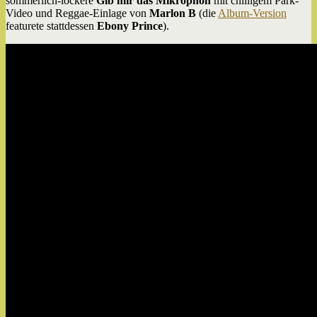
sommerlich-lockere
Gib mir das Mikrophon
mit chilligem Park-
Video und Reggae-Einlage von
Marlon B
(die
Album-Version
featurete stattdessen
Ebony Prince
).