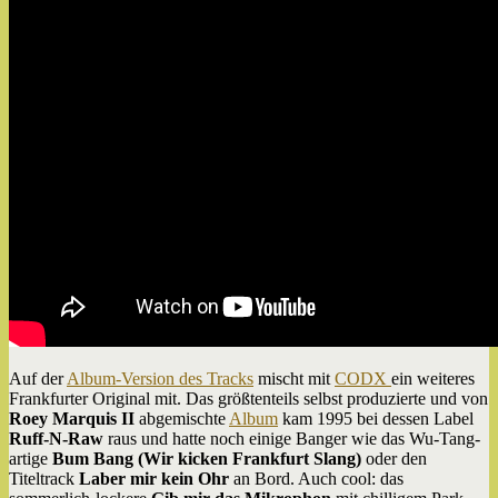
Auf der
Album-Version des Tracks
mischt mit
CODX
ein weiteres
Frankfurter Original mit. Das größtenteils selbst produzierte und von
Roey Marquis II
abgemischte
Album
kam 1995 bei dessen Label
Ruff-N-Raw
raus und hatte noch einige Banger wie das Wu-Tang-
artige
Bum Bang (Wir kicken Frankfurt Slang)
oder den
Titeltrack
Laber mir kein Ohr
an Bord. Auch cool: das