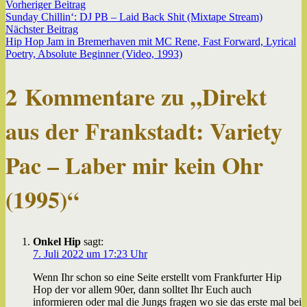
Beitragsnavigation
Vorheriger
Vorheriger Beitrag
Beitrag:
Sunday Chillin‘: DJ PB – Laid Back Shit (Mixtape Stream)
Nächster
Nächster Beitrag
Beitrag:
Hip Hop Jam in Bremerhaven mit MC Rene, Fast Forward, Lyrical
Poetry, Absolute Beginner (Video, 1993)
2 Kommentare zu „
Direkt
aus der Frankstadt: Variety
Pac – Laber mir kein Ohr
(1995)
“
Onkel Hip
sagt:
7. Juli 2022 um 17:23 Uhr
Wenn Ihr schon so eine Seite erstellt vom Frankfurter Hip
Hop der vor allem 90er, dann solltet Ihr Euch auch
informieren oder mal die Jungs fragen wo sie das erste mal bei