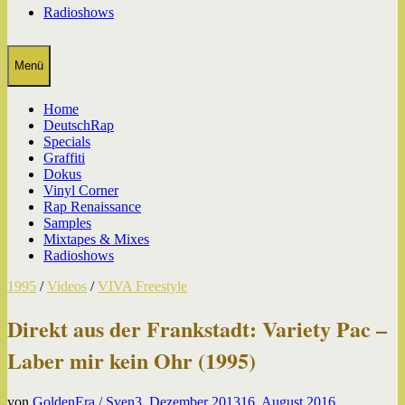
Radioshows
Menü
Home
DeutschRap
Specials
Graffiti
Dokus
Vinyl Corner
Rap Renaissance
Samples
Mixtapes & Mixes
Radioshows
1995
/
Videos
/
VIVA Freestyle
Direkt aus der Frankstadt: Variety Pac –
Laber mir kein Ohr (1995)
von
GoldenEra / Sven
3. Dezember 2013
16. August 2016