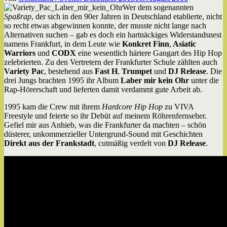
Wer dem sogenannten
Spaßrap
, der sich in den 90er Jahren in Deutschland etablierte, nicht
so recht etwas abgewinnen konnte, der musste nicht lange nach
Alternativen suchen – gab es doch ein hartnäckiges Widerstandsnest
namens Frankfurt, in dem Leute wie
Konkret Finn
,
Asiatic
Warriors
und
CODX
eine wesentlich härtere Gangart des Hip Hop
zelebrierten. Zu den Vertretern der Frankfurter Schule zählten auch
Variety Pac
, bestehend aus
Fast H
,
Trumpet
und
DJ Release
. Die
drei Jungs brachten 1995 ihr Album
Laber mir kein Ohr
unter die
Rap-Hörerschaft und lieferten damit verdammt gute Arbeit ab.
1995 kam die Crew mit ihrem
Hardcore Hip Hop
zu VIVA
Freestyle und feierte so ihr Debüt auf meinem Röhrenfernseher.
Gefiel mir aus Anhieb, was die Frankfurter da machten – schön
düsterer, unkommerzieller Untergrund-Sound mit Geschichten
Direkt aus der Frankstadt
, cutmäßig verdelt von
DJ Release
.