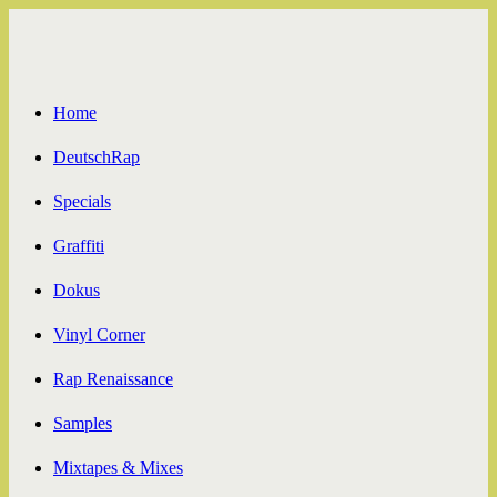
Zum
Inhalt
springen
Home
DeutschRap
Specials
Graffiti
Dokus
Vinyl Corner
Rap Renaissance
Samples
Mixtapes & Mixes