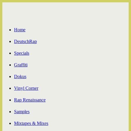
Zum
Inhalt
springen
Home
DeutschRap
Specials
Graffiti
Dokus
Vinyl Corner
Rap Renaissance
Samples
Mixtapes & Mixes