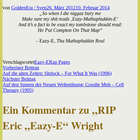
von
GoldenEra / Sven
26. März 2012
10. Februar 2014
„So when I die niggaz bury me
Make sure my shit reads ‚Eazy-Muthaphukkin-E‘
And it’s a fact to be exact my tombstone should read:
He Put Compton On That Map“
– Eazy-E,
Tha Muthaphukkin Real
Verschlagwortet
Eazy-E
Rap Pages
Beitragsnavigation
Vorheriger
Vorheriger Beitrag
Beitrag:
Auf die alten Zeiten: Shrlock – For What It Was (1996)
Nächster
Nächster Beitrag
Beitrag:
Auf den Spuren der Neuen Weltordnung: Goodie Mob – Cell
Therapy (1995)
Ein Kommentar zu „
RIP
Eric „Eazy-E“ Wright