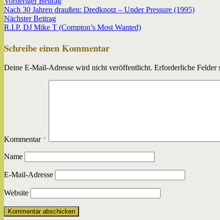
Beitragsnavigation
Vorheriger
Vorheriger Beitrag
Beitrag:
Nach 30 Jahren draußen: Dredknotz – Under Pressure (1995)
Nächster
Nächster Beitrag
Beitrag:
R.I.P. DJ Mike T (Compton’s Most Wanted)
Schreibe einen Kommentar
Deine E-Mail-Adresse wird nicht veröffentlicht.
Erforderliche Felder 
Kommentar
*
Name
E-Mail-Adresse
Website