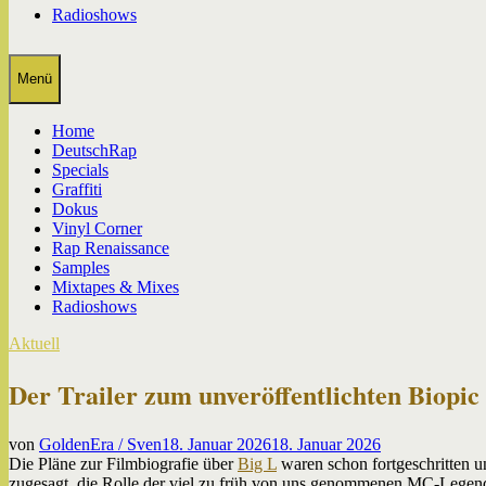
Radioshows
Menü
Home
DeutschRap
Specials
Graffiti
Dokus
Vinyl Corner
Rap Renaissance
Samples
Mixtapes & Mixes
Radioshows
Aktuell
Der Trailer zum unveröffentlichten Biopic
von
GoldenEra / Sven
18. Januar 2026
18. Januar 2026
Die Pläne zur Filmbiografie über
Big L
waren schon fortgeschritten u
zugesagt, die Rolle der viel zu früh von uns genommenen MC-Legend