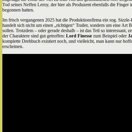
Tod seines Neffen Leroy, der hier als Produzent ebenfalls die Finger 
begonnen hatten.
Im frisch vergangenen 2025 hat die Produktionsfirma ein sog. Sizzle-R
handelt sich nicht um einen „richtigen“ Trailer, sondern um eine Art
sollen. Trotzdem – oder gerade deshalb – ist das Teil so interessant, z
der Charaktere sind gut getroffen:
Lord Finesse
zum Beispiel oder
J
komplette Drehbuch existiert noch, und vielleicht, man kann nur ho
erscheinen.