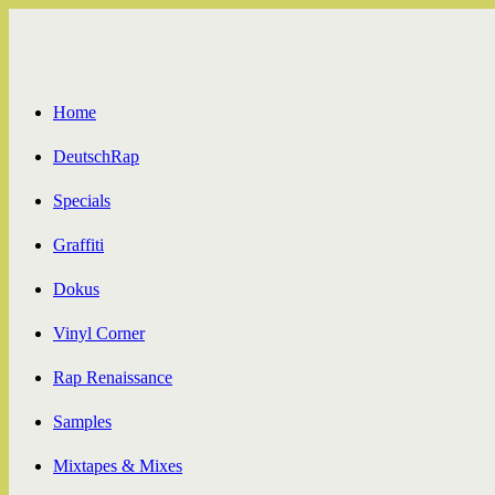
Zum
Inhalt
springen
Home
DeutschRap
Specials
Graffiti
Dokus
Vinyl Corner
Rap Renaissance
Samples
Mixtapes & Mixes