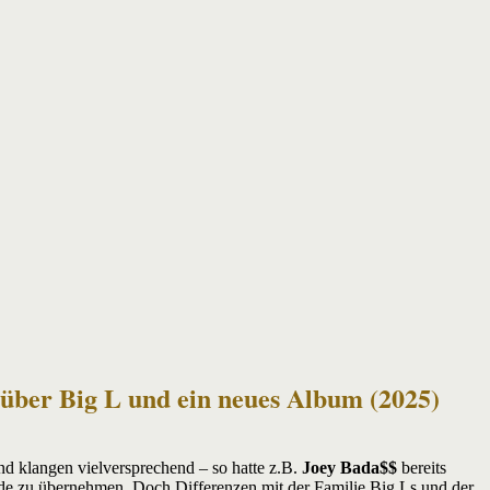
 über Big L und ein neues Album (2025)
nd klangen vielversprechend – so hatte z.B.
Joey Bada$$
bereits
e zu übernehmen. Doch Differenzen mit der Familie Big Ls und der