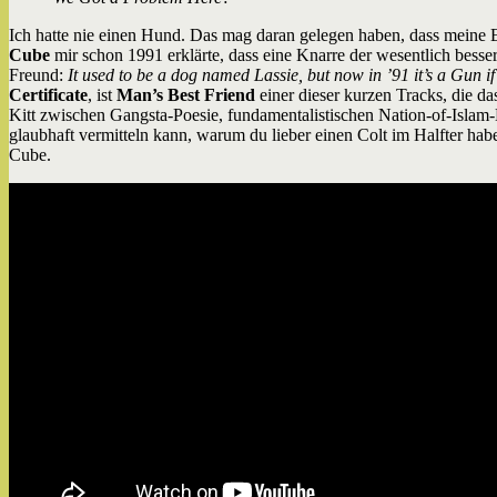
Ich hatte nie einen Hund. Das mag daran gelegen haben, dass meine El
Cube
mir schon 1991 erklärte, dass eine Knarre der wesentlich besser
Freund:
It used to be a dog named Lassie, but now in ’91 it’s a Gun 
Certificate
, ist
Man’s Best Friend
einer dieser kurzen Tracks, die 
Kitt zwischen Gangsta-Poesie, fundamentalistischen Nation-of-Isla
glaubhaft vermitteln kann, warum du lieber einen Colt im Halfter haben 
Cube.