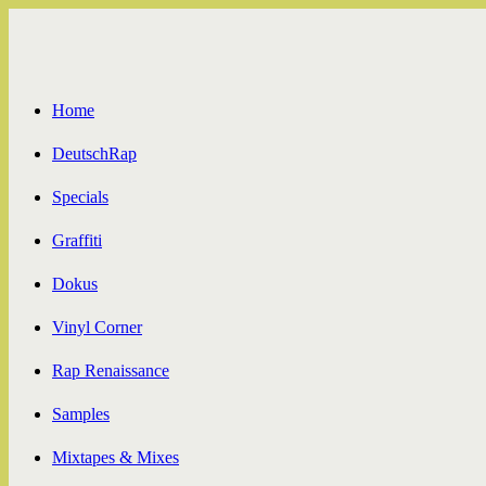
Zum
Inhalt
springen
Home
DeutschRap
Specials
Graffiti
Dokus
Vinyl Corner
Rap Renaissance
Samples
Mixtapes & Mixes