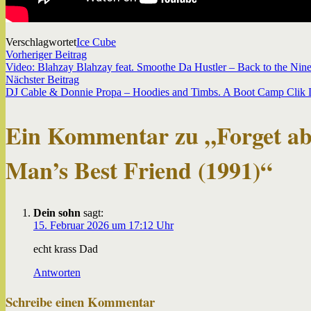
Verschlagwortet
Ice Cube
Beitragsnavigation
Vorheriger
Vorheriger Beitrag
Beitrag:
Video: Blahzay Blahzay feat. Smoothe Da Hustler – Back to the Nine
Nächster
Nächster Beitrag
Beitrag:
DJ Cable & Donnie Propa – Hoodies and Timbs. A Boot Camp Clik 
Ein Kommentar zu „
Forget ab
Man’s Best Friend (1991)
“
Dein sohn
sagt:
15. Februar 2026 um 17:12 Uhr
echt krass Dad
Antworten
Schreibe einen Kommentar