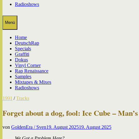
Radioshows
Menü
Home
DeutschRap
Specials
Graffiti
Dokus
Vinyl Corner
Rap Renaissance
Samples
Mixtapes & Mixes
Radioshows
1991
/
Tracks
Forget about a dog, fool: Ice Cube – Man’s
von
GoldenEra / Sven
19. August 2025
19. August 2025
We Got a Problem Here?