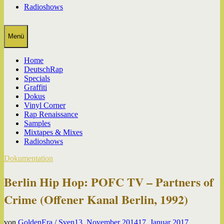
Radioshows
Menü
Home
DeutschRap
Specials
Graffiti
Dokus
Vinyl Corner
Rap Renaissance
Samples
Mixtapes & Mixes
Radioshows
Dokumentation
Berlin Hip Hop: POFC TV – Partners of
Crime (Offener Kanal Berlin, 1992)
von
GoldenEra / Sven
13. November 2014
17. Januar 2017