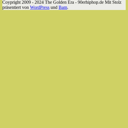
Coypright 2009 - 2024 The Golden Era - 90erhiphop.de Mit Stolz
präsentiert von
WordPress
und
Bam
.