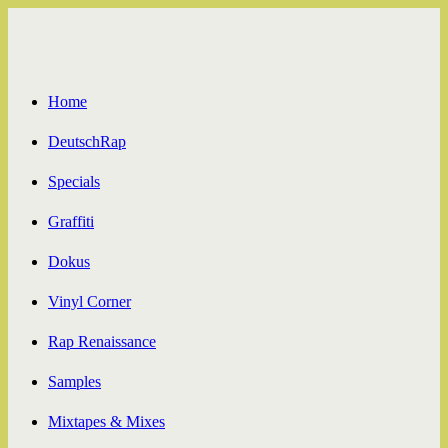
Zum
Inhalt
springen
Home
DeutschRap
Specials
Graffiti
Dokus
Vinyl Corner
Rap Renaissance
Samples
Mixtapes & Mixes