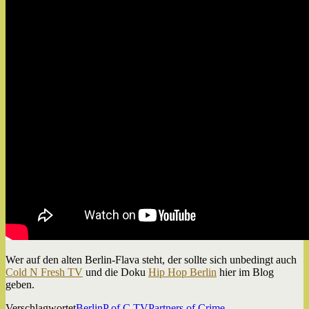
Wer auf den alten Berlin-Flava steht, der sollte sich unbedingt auch
Cold N Fresh TV
und die Doku
Hip Hop
Berlin
hier im Blog
geben.
Verschlagwortet
Berlin
P of C TV
Partners of Crime