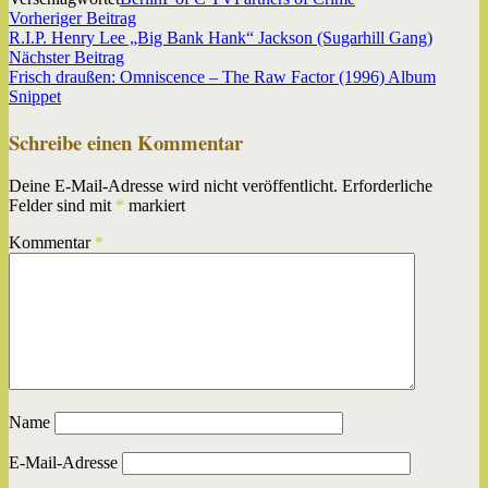
Beitragsnavigation
Vorheriger
Vorheriger Beitrag
Beitrag:
R.I.P. Henry Lee „Big Bank Hank“ Jackson (Sugarhill Gang)
Nächster
Nächster Beitrag
Beitrag:
Frisch draußen: Omniscence ‎– The Raw Factor (1996) Album
Snippet
Schreibe einen Kommentar
Deine E-Mail-Adresse wird nicht veröffentlicht.
Erforderliche
Felder sind mit
*
markiert
Kommentar
*
Name
E-Mail-Adresse