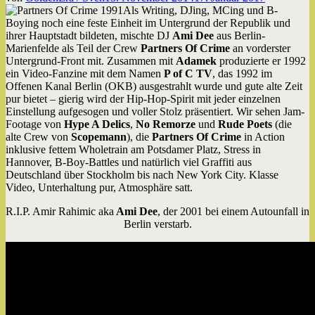
Als Writing, DJing, MCing und B-
Boying noch eine feste Einheit im Untergrund der Republik und
ihrer Hauptstadt bildeten, mischte DJ
Ami Dee
aus Berlin-
Marienfelde als Teil der Crew
Partners Of Crime
an vorderster
Untergrund-Front mit. Zusammen mit
Adamek
produzierte er 1992
ein Video-Fanzine mit dem Namen
P of C TV
, das 1992 im
Offenen Kanal Berlin (OKB) ausgestrahlt wurde und gute alte Zeit
pur bietet – gierig wird der Hip-Hop-Spirit mit jeder einzelnen
Einstellung aufgesogen und voller Stolz präsentiert. Wir sehen Jam-
Footage von
Hype A Delics
,
No Remorze
und
Rude Poets
(die
alte Crew von
Scopemann
), die
Partners Of Crime
in Action
inklusive fettem Wholetrain am Potsdamer Platz, Stress in
Hannover, B-Boy-Battles und natürlich viel Graffiti aus
Deutschland über Stockholm bis nach New York City. Klasse
Video, Unterhaltung pur, Atmosphäre satt.
R.I.P. Amir Rahimic aka
Ami Dee
, der 2001 bei einem Autounfall in
Berlin verstarb.