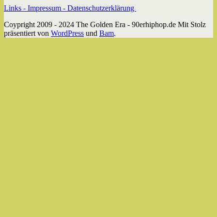
Links -
Impressum -
Datenschutzerklärung
Coypright 2009 - 2024 The Golden Era - 90erhiphop.de Mit Stolz
präsentiert von
WordPress
und
Bam
.