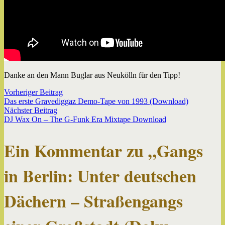
Danke an den Mann Buglar aus Neukölln für den Tipp!
Beitragsnavigation
Vorheriger
Vorheriger Beitrag
Beitrag:
Das erste Gravediggaz Demo-Tape von 1993 (Download)
Nächster
Nächster Beitrag
Beitrag:
DJ Wax On – The G-Funk Era Mixtape Download
Ein Kommentar zu „
Gangs
in Berlin: Unter deutschen
Dächern – Straßengangs