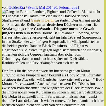
von
GoldenEra / Sven
1. Mai 2014
20. Februar 2021
Der 1. Mai ist nicht
das unpassendste Datum, um eine kleine Doku-Serie über
Straßengewalt und
Gangs in Berlin
zu starten. Den Anfang macht
ein Film aus der Reihe
Unter deutschen Dächern
mit dem Titel
Straßengangs einer Großstadt – Die ganz normale Gewalt
junger Türken in Berlin
. Journalist Giovanni di Lorenzo, heute
Herausgeber des Tagesspiegel, geht im Jahr 1989 auf Spurensuche
in den Straßen der zukünftigen Hauptstadt, im Mittelpunkt stehen
die beiden großen Banden
Black Panthers
und
Fighters
.
Gegründet als Selbstschutz gegen organisiert auftretende Neonazis,
entfernten sich die Gruppen langsam aber sicher vom
Gründungsgedanken und machten später mit Diebstählen,
Raubüberfällen und Revierkämpfen von sich reden.
Der Preis für die beste Antwort im Interview geht an Murat,
aufgrund seiner Pumperei auch bekannt als Body Murat. Journalist:
„
Schlägst du dich öfter mit Deutschen oder öfter mit Türken?
“ Body
Murat: „
International.
“ Auch sehr sehenswert: Die Diskussion
zwischen Polizeibeamten und Mitgliedern der Black Panthers sowie
die Impressionen vom Ku’damm im vollen Glanz der Spätachtziger.
Die Doku ist aufgeteilt in fünf Parts mit sehr leisem Ton – denkt
dran, die Lautstärke danach wieder runterzudrehen, damit euch beim
nächsten Sound nicht der Kopf von den Schultern fliegt.