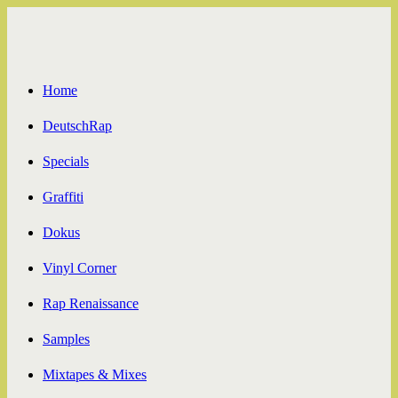
Zum
Inhalt
springen
Home
DeutschRap
Specials
Graffiti
Dokus
Vinyl Corner
Rap Renaissance
Samples
Mixtapes & Mixes